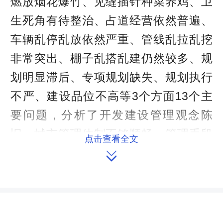
燃放烟花爆竹、见缝插针种菜养鸡、卫
生死角有待整治、占道经营依然普遍、
车辆乱停乱放依然严重、管线乱拉乱挖
非常突出、棚子乱搭乱建仍然较多、规
划明显滞后、专项规划缺失、规划执行
不严、建设品位不高等3个方面13个主
要问题，分析了开发建设管理观念陈
旧、城市管理体制不够顺畅、管理手段
点击查看全文

比较单一、基础设施欠账较多、城市文
明意识落后等5条产生问题的原因，提出
了规划要先行、管理要跟上、建设要统
筹、执法要加强、素质要提升等五个方