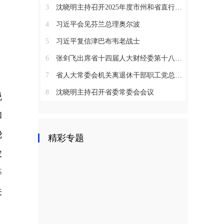
3
沈晓明主持召开2025年度市州和省直行业系统党（工）委书记抓基层党建工作述职评议会议
4
习近平会见芬兰总理奥尔波
5
习近平复信津巴布韦老战士
6
张剑飞出席省十四届人大财经委第十八次全体会议
7
省人大常委会机关离退休干部职工党总支召开2025年度总结表彰大会
8
沈晓明主持召开省委常委会会议
脱
和
绕
精彩专题
农
等
关