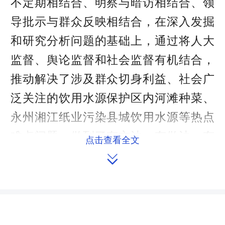
不定期相结合、明察与暗访相结合、领
导批示与群众反映相结合，在深入发掘
和研究分析问题的基础上，通过将人大
监督、舆论监督和社会监督有机结合，
推动解决了涉及群众切身利益、社会广
泛关注的饮用水源保护区内河滩种菜、
永州湘江纸业污染县城饮用水源等热点
难点问题，做到了有方法、有做法、有
点击查看全文
成效，有效营造了全社会关注、关心、

支持、参与环保的良好氛围，为促进生
态祁阳建设发挥了独特的作用。
今年“祁阳环保世纪行”的主题是“水