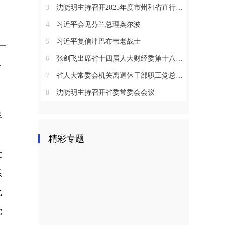
3
沈晓明主持召开2025年度市州和省直行业系统党（工）委书记抓基层党建工作述职评议会议
4
习近平会见芬兰总理奥尔波
5
习近平复信津巴布韦老战士
一
6
张剑飞出席省十四届人大财经委第十八次全体会议
务
7
省人大常委会机关离退休干部职工党总支召开2025年度总结表彰大会
8
沈晓明主持召开省委常委会会议
容
，
精彩专题
大
系
化
党