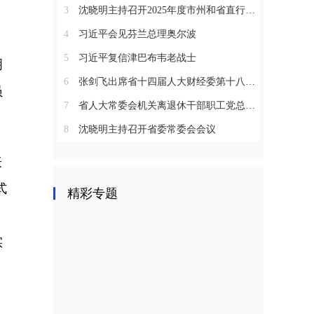
3
沈晓明主持召开2025年度市州和省直行业系统党（工）委书记抓基层党建工作述职评议会议
4
习近平会见芬兰总理奥尔波
5
习近平复信津巴布韦老战士
明
6
张剑飞出席省十四届人大财经委第十八次全体会议
员
7
省人大常委会机关离退休干部职工党总支召开2025年度总结表彰大会
8
沈晓明主持召开省委常委会会议
表
式
精彩专题
实
、