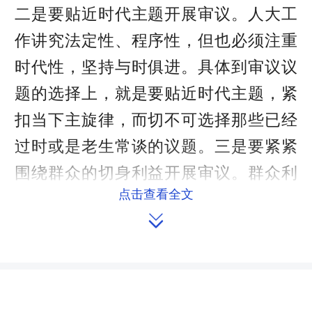
二是要贴近时代主题开展审议。人大工
作讲究法定性、程序性，但也必须注重
时代性，坚持与时俱进。具体到审议议
题的选择上，就是要贴近时代主题，紧
扣当下主旋律，而切不可选择那些已经
过时或是老生常谈的议题。三是要紧紧
围绕群众的切身利益开展审议。群众利
点击查看全文
益无小事，县人大常委会是民意机关，

是代表和维护群众利益的机关,所以，必
须要围绕人民群众所关注的难点和热点
问题，围绕人民群众的利益需要，根据
人民群众的呼声和要求，确定审议议