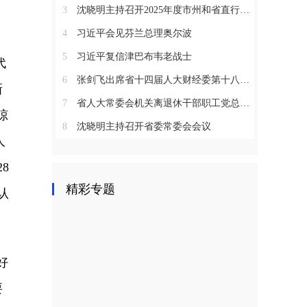
3
沈晓明主持召开2025年度市州和省直行业系统党（工）委书记抓基层党建工作述职评议会议
4
习近平会见芬兰总理奥尔波
5
习近平复信津巴布韦老战士
代
6
张剑飞出席省十四届人大财经委第十八次全体会议
新
7
省人大常委会机关离退休干部职工党总支召开2025年度总结表彰大会
晾
8
沈晓明主持召开省委常委会会议
人
8
精彩专题
认
好
要