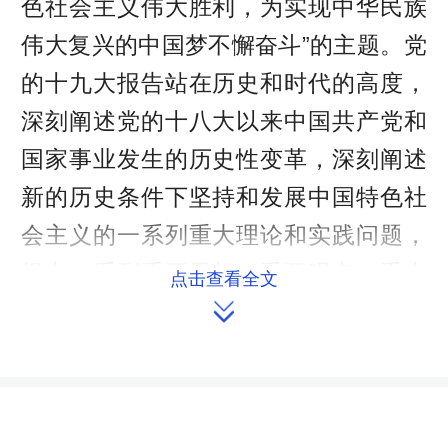
色社会主义伟大胜利，为实现中华民族
伟大复兴的中国梦不懈奋斗”的主题。党
的十九大报告站在历史和时代的高度，
深刻阐述党的十八大以来中国共产党和
国家事业发生的历史性变革，深刻阐述
新的历史条件下坚持和发展中国特色社
会主义的一系列重大理论和实践问题，
提出一系列重要思想、重要观点、重大
点击查看全文

判断、重大举措。报告旗帜鲜明，气势
磅礴，立意高远，论述精辟，鼓舞人
心、催人奋进。大家对报告中指出的“新
时代、新思想、新矛盾、新目标”进行了