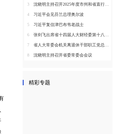
3
沈晓明主持召开2025年度市州和省直行业系统党（工）委书记抓基层党建工作述职评议会议
4
习近平会见芬兰总理奥尔波
5
习近平复信津巴布韦老战士
6
张剑飞出席省十四届人大财经委第十八次全体会议
7
省人大常委会机关离退休干部职工党总支召开2025年度总结表彰大会
8
沈晓明主持召开省委常委会会议
精彩专题
有
人
开
我