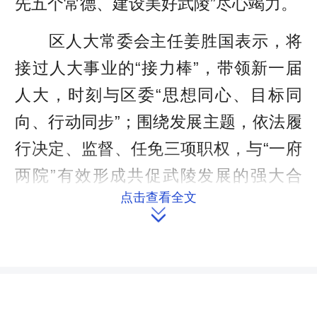
先五个常德、建设美好武陵”尽心竭力。
区人大常委会主任姜胜国表示，将
接过人大事业的“接力棒”，带领新一届
人大，时刻与区委“思想同心、目标同
向、行动同步”；围绕发展主题，依法履
行决定、监督、任免三项职权，与“一府
两院”有效形成共促武陵发展的强大合
点击查看全文
力；有序推进人大各项工作科学化、制

度化、规范化，全力开创武陵人大工作
新局面。
区委书记莫汉桃代表区委向大会的