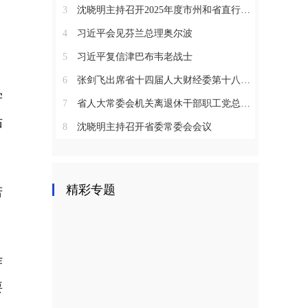
3
沈晓明主持召开2025年度市州和省直行业系统党（工）委书记抓基层党建工作述职评议会议
4
习近平会见芬兰总理奥尔波
5
习近平复信津巴布韦老战士
6
张剑飞出席省十四届人大财经委第十八次全体会议
学
7
省人大常委会机关离退休干部职工党总支召开2025年度总结表彰大会
佑
8
沈晓明主持召开省委常委会会议
精彩专题
若
作
要