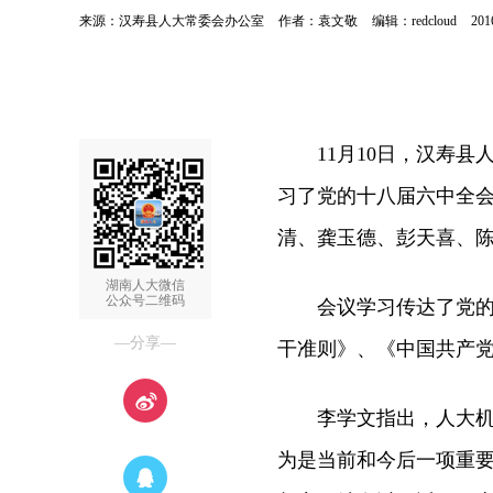
来源：汉寿县人大常委会办公室
作者：袁文敬
编辑：redcloud
201
11月10日，汉寿县
习了党的十八届六中全
清、龚玉德、彭天喜、
湖南人大微信
公众号二维码
会议学习传达了党的十
—分享—
干准则》、《中国共产
李学文指出，人大机关
为是当前和今后一项重