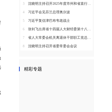
3
沈晓明主持召开2025年度市州和省直行业系统党（工）委书记抓基层党建工作述职评议会议
4
习近平会见芬兰总理奥尔波
5
习近平复信津巴布韦老战士
署
6
张剑飞出席省十四届人大财经委第十八次全体会议
7
省人大常委会机关离退休干部职工党总支召开2025年度总结表彰大会
8
沈晓明主持召开省委常委会会议
员
负
选
精彩专题
续