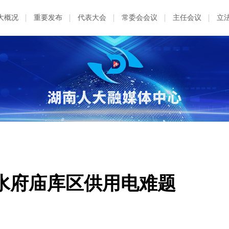
大概况
重要发布
代表大会
常委会会议
主任会议
立
水府庙库区供用电难题