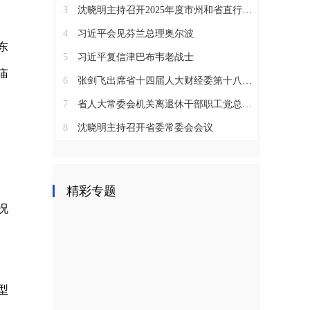
3
沈晓明主持召开2025年度市州和省直行业系统党（工）委书记抓基层党建工作述职评议会议
4
习近平会见芬兰总理奥尔波
东
5
习近平复信津巴布韦老战士
庙
6
张剑飞出席省十四届人大财经委第十八次全体会议
7
省人大常委会机关离退休干部职工党总支召开2025年度总结表彰大会
8
沈晓明主持召开省委常委会会议
精彩专题
况
型