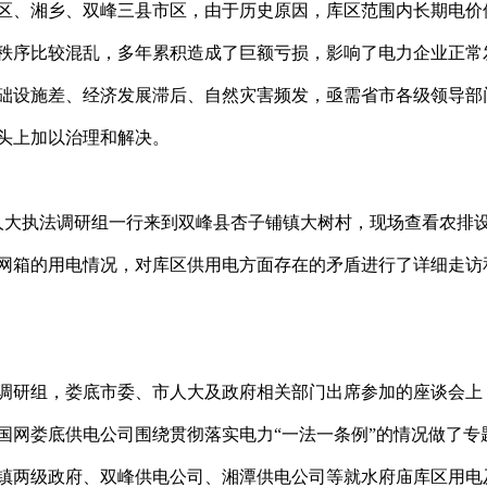
区、湘乡、双峰三县市区，由于历史原因，库区范围内长期电价
秩序比较混乱，多年累积造成了巨额亏损，影响了电力企业正常
础设施差、经济发展滞后、自然灾害频发，亟需省市各级领导部
头上加以治理和解决。
大执法调研组一行来到双峰县杏子铺镇大树村，现场查看农排
网箱的用电情况，对库区供用电方面存在的矛盾进行了详细走访
调研组，娄底市委、市人大及政府相关部门出席参加的座谈会上
国网娄底供电公司围绕贯彻落实电力“一法一条例”的情况做了专
镇两级政府、双峰供电公司、湘潭供电公司等就水府庙库区用电