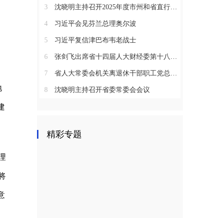
3
沈晓明主持召开2025年度市州和省直行业系统党（工）委书记抓基层党建工作述职评议会议
4
习近平会见芬兰总理奥尔波
5
习近平复信津巴布韦老战士
6
张剑飞出席省十四届人大财经委第十八次全体会议
7
省人大常委会机关离退休干部职工党总支召开2025年度总结表彰大会
地
8
沈晓明主持召开省委常委会会议
建
精彩专题
理
将
意