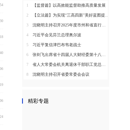
:54
1
【监督篇】以高效能监督助推高质量发展
2
【立法篇】为实现“三高四新”美好蓝图提供坚实法治保障
:30
3
沈晓明主持召开2025年度市州和省直行业系统党（工）委书记抓基层党建工作述职评议会议
4
习近平会见芬兰总理奥尔波
:18
5
习近平复信津巴布韦老战士
:40
6
张剑飞出席省十四届人大财经委第十八次全体会议
7
省人大常委会机关离退休干部职工党总支召开2025年度总结表彰大会
:06
8
沈晓明主持召开省委常委会会议
:19
精彩专题
:06
:24