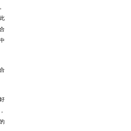
。
此
合
中
合
好
，
的