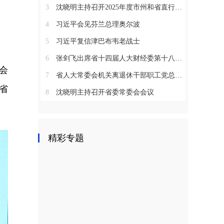
3
沈晓明主持召开2025年度市州和省直行业系统党（工）委书记抓基层党建工作述职评议会议
4
习近平会见芬兰总理奥尔波
5
习近平复信津巴布韦老战士
6
张剑飞出席省十四届人大财经委第十八次全体会议
会
7
省人大常委会机关离退休干部职工党总支召开2025年度总结表彰大会
省
8
沈晓明主持召开省委常委会会议
精彩专题