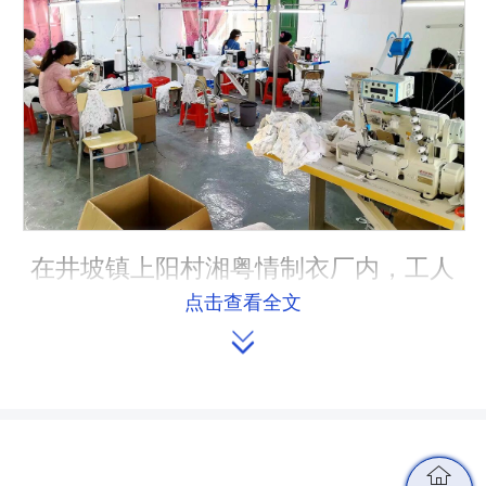
在井坡镇上阳村湘粤情制衣厂内，工人
点击查看全文
们正在忙碌工作。

在井坡镇上阳村上袁小学，缝纫机
嗒嗒地响不停，工人们低头忙碌，一件
件衣服在他们手中逐渐成型，车间里洋
