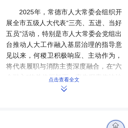
2025年，常德市人大常委会组织开
展全市五级人大代表“三亮、五进、当好
五员”活动，特别是市人大常委会党组出
台推动人大工作融入基层治理的指导意
见以来，何稷卫积极响应、主动作为，
将代表履职与消防主责深度融合，在“六
个融入”的总体框架下，率先探索依法治
点击查看全文
理、网格治理、基层自治的实践路径，

为全过程人民民主在基层落地生根注入
了鲜活力量。
以法为纲：
筑牢治理根基
在依法
