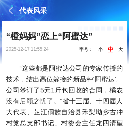
代表风采
“橙妈妈”恋上“阿蜜达”
中
2025-12-17 11:55:24
字号：
小
大
“这些都是阿蜜达公司的专家传授的
技术，结出高位嫁接的新品种‘阿蜜达’。
公司签订了5元1斤包回收的合同，橘农
没有后顾之忧了。”省十三届、十四届人
大代表、芷江侗族自治县禾梨坳乡古冲
村党总支部书记、村委会主任龙四清望