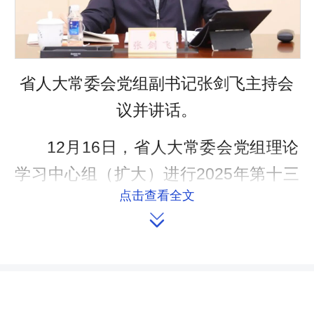
省人大常委会党组副书记张剑飞主持会
议并讲话。
12月16日，省人大常委会党组理论
学习中心组（扩大）进行2025年第十三
点击查看全文
次集体学习，深入学习《中国共产党章

程》和《中国共产党巡视工作条例》，
认真贯彻落实党的二十届四中全会精神
以及习近平总书记关于巡视工作的重要
论述，切实增强抓好巡视整改的思想自