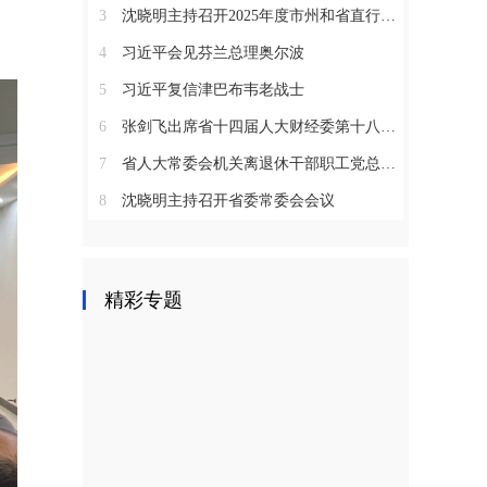
3
沈晓明主持召开2025年度市州和省直行业系统党（工）委书记抓基层党建工作述职评议会议
4
习近平会见芬兰总理奥尔波
5
习近平复信津巴布韦老战士
6
张剑飞出席省十四届人大财经委第十八次全体会议
7
省人大常委会机关离退休干部职工党总支召开2025年度总结表彰大会
8
沈晓明主持召开省委常委会会议
精彩专题