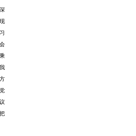
深
现
习
会
乘
我
方
党
议
把