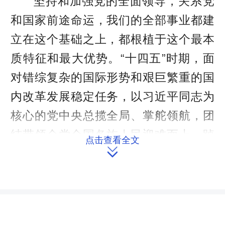
坚持和加强党的全面领导，关系党
和国家前途命运，我们的全部事业都建
立在这个基础之上，都根植于这个最本
质特征和最大优势。“十四五”时期，面
对错综复杂的国际形势和艰巨繁重的国
内改革发展稳定任务，以习近平同志为
核心的党中央总揽全局、掌舵领航，团
结带领全党全国各族人民迎难而上、踔
点击查看全文

厉奋发，推动我国经济社会发展取得新
的开创性进展、突破性变革、历史性成
就。历史和实践证明，党的领导是党和
国家事业不断发展的“定海神针”，是做