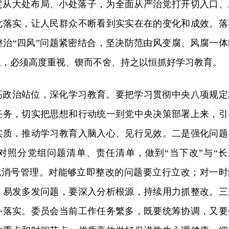
定从大处布局、小处落子，为全面从严治党打开切入口、
化落实，让人民群众不断看到实实在在的变化和成效。落
整治“四风”问题紧密结合，坚决防范由风变腐、风腐一体
上，必须高度重视、锲而不舍、持之以恒抓好学习教育。
高政治站位，深化学习教育。要把学习贯彻中央八项规定
任务，切实把思想和行动统一到党中央决策部署上来，引
实质，推动学习教育入脑入心、见行见效。二是强化问题
对照分党组问题清单、责任清单，做到“当下改”与“长
账式消号管理。对能够立即整改的问题要立行立改；对一时
、易发多发问题，要深入分析根源，持续用力抓整改。三
务落实。委员会当前工作任务繁多，既要统筹协调，又要