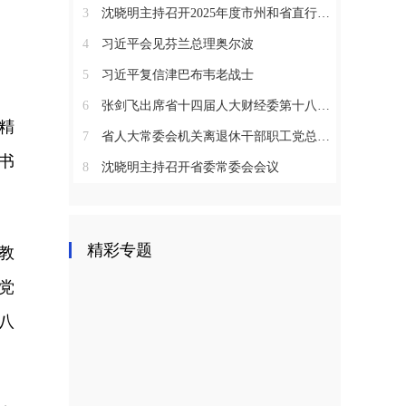
3
沈晓明主持召开2025年度市州和省直行业系统党（工）委书记抓基层党建工作述职评议会议
4
习近平会见芬兰总理奥尔波
5
习近平复信津巴布韦老战士
6
张剑飞出席省十四届人大财经委第十八次全体会议
精
7
省人大常委会机关离退休干部职工党总支召开2025年度总结表彰大会
书
8
沈晓明主持召开省委常委会会议
精彩专题
教
党
八