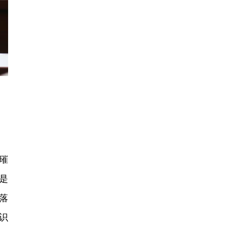
璀
是
落
识