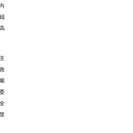
向
础
三高
主
政
展
委
全
里