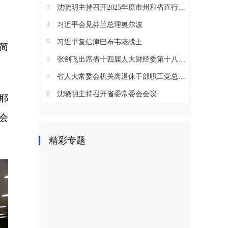
3
沈晓明主持召开2025年度市州和省直行业系统党（工）委书记抓基层党建工作述职评议会议
4
习近平会见芬兰总理奥尔波
5
习近平复信津巴布韦老战士
简
6
张剑飞出席省十四届人大财经委第十八次全体会议
7
省人大常委会机关离退休干部职工党总支召开2025年度总结表彰大会
8
沈晓明主持召开省委常委会会议
耶
会
精彩专题