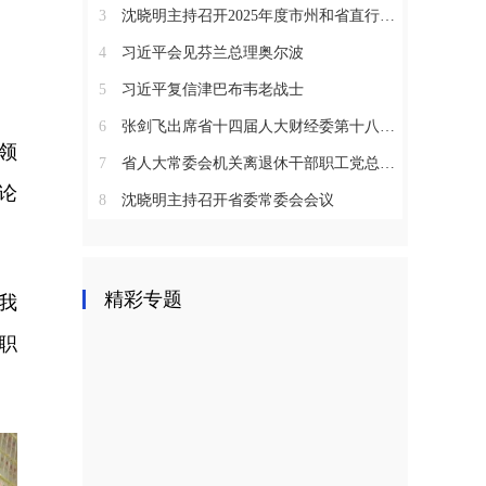
3
沈晓明主持召开2025年度市州和省直行业系统党（工）委书记抓基层党建工作述职评议会议
4
习近平会见芬兰总理奥尔波
5
习近平复信津巴布韦老战士
6
张剑飞出席省十四届人大财经委第十八次全体会议
领
7
省人大常委会机关离退休干部职工党总支召开2025年度总结表彰大会
论
8
沈晓明主持召开省委常委会会议
精彩专题
我
职