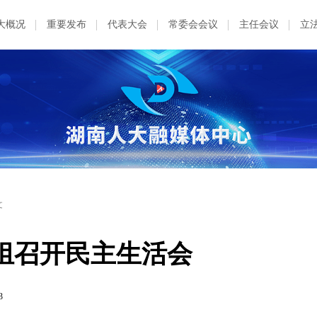
大概况
重要发布
代表大会
常委会会议
主任会议
立
文
组召开民主生活会
3