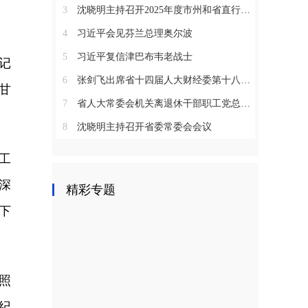
3
沈晓明主持召开2025年度市州和省直行业系统党（工）委书记抓基层党建工作述职评议会议
4
习近平会见芬兰总理奥尔波
5
习近平复信津巴布韦老战士
记
6
张剑飞出席省十四届人大财经委第十八次全体会议
甘
7
省人大常委会机关离退休干部职工党总支召开2025年度总结表彰大会
8
沈晓明主持召开省委常委会会议
工
深
精彩专题
下
照
纪