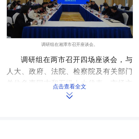
调研组在湘潭市召开座谈会。
调研组在两市召开四场座谈会，与
人大、政府、法院、检察院及有关部门
单位负责同志和五级人大代表、市场主
点击查看全文

体负责人、法律专业人士面对面交流，
听取他们对省人民政府推进法治政府建
设及22个组成部门开展依法行政工作的
评价和意见建议，征求对法治政府建设