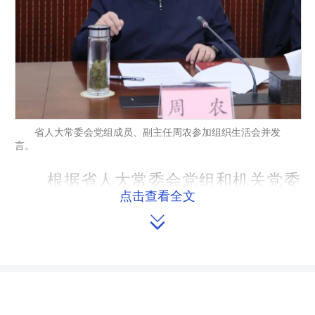
省人大常委会党组成员、副主任周农参加组织生活会并发
言。
根据省人大常委会党组和机关党委
点击查看全文
统一安排，2月12日，省人大监察司法

委分党组、党支部召开2024年度民主生
活会和组织生活会，会议紧扣主题，深
入检视问题，认真开展批评和自我批
评，明确努力方向和整改措施。