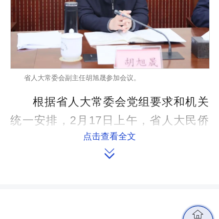
省人大常委会副主任胡旭晟参加会议。
根据省人大常委会党组要求和机关
统一安排，2月17日上午，省人大民侨
点击查看全文
外委分党组召开2024年度民主生活会，

省人大常委会副主任胡旭晟参加，分党
组书记文富恒主持会议，省纪委省监委
驻省人大机关纪检监察组副组长马昌松
到会指导并作点评。
