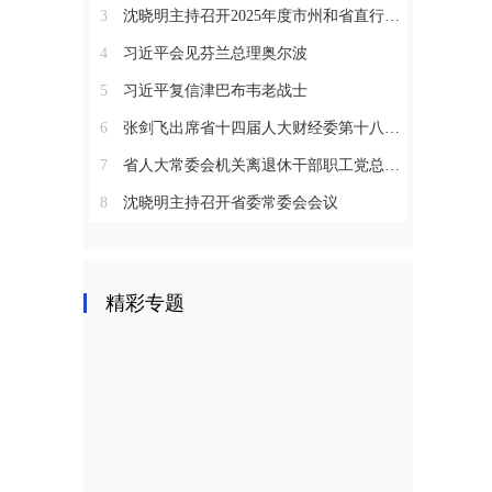
3
沈晓明主持召开2025年度市州和省直行业系统党（工）委书记抓基层党建工作述职评议会议
4
习近平会见芬兰总理奥尔波
5
习近平复信津巴布韦老战士
6
张剑飞出席省十四届人大财经委第十八次全体会议
7
省人大常委会机关离退休干部职工党总支召开2025年度总结表彰大会
8
沈晓明主持召开省委常委会会议
精彩专题