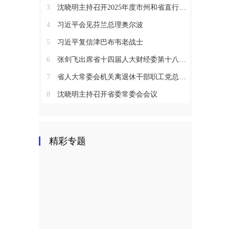
3
沈晓明主持召开2025年度市州和省直行业系统党（工）委书记抓基层党建工作述职评议会议
4
习近平会见芬兰总理奥尔波
5
习近平复信津巴布韦老战士
6
张剑飞出席省十四届人大财经委第十八次全体会议
7
省人大常委会机关离退休干部职工党总支召开2025年度总结表彰大会
8
沈晓明主持召开省委常委会会议
精彩专题