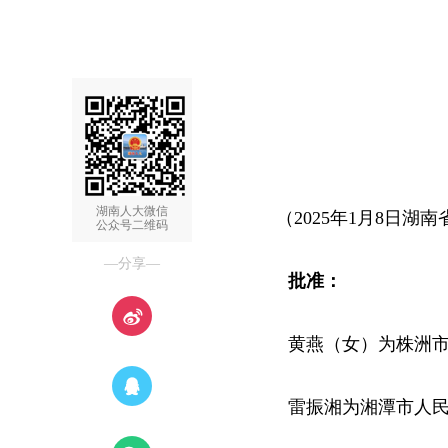
湖南人大微信
（2025年1月8日
公众号二维码
—分享—
批准：
黄燕（女）为株洲
雷振湘为湘潭市人