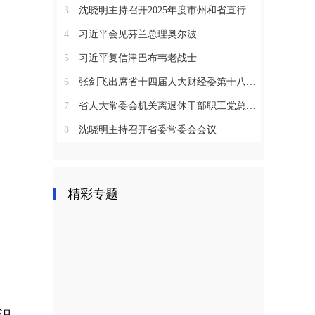
3
沈晓明主持召开2025年度市州和省直行业系统党（工）委书记抓基层党建工作述职评议会议
4
习近平会见芬兰总理奥尔波
5
习近平复信津巴布韦老战士
6
张剑飞出席省十四届人大财经委第十八次全体会议
7
省人大常委会机关离退休干部职工党总支召开2025年度总结表彰大会
8
沈晓明主持召开省委常委会会议
精彩专题