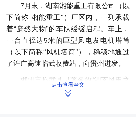
7月末，湖南湘能重工有限公司（以
下简称“湘能重工”）厂区内，一列承载
着“庞然大物”的车队缓缓启程。车上，
一台直径达5米的巨型风电发电机塔筒
（以下简称“风机塔筒”），稳稳地通过
了许广高速临武收费站，向贵州进发。
郴州市临武县是著名的“湖南风电之
点击查看全文
乡”。然而，作为当地风电产业“领头

雁”，湘能重工却一度被卡住了命运
的“咽喉”——他们生产的“巨无霸”风机塔
筒，外廓尺寸超过临武收费站超宽车道