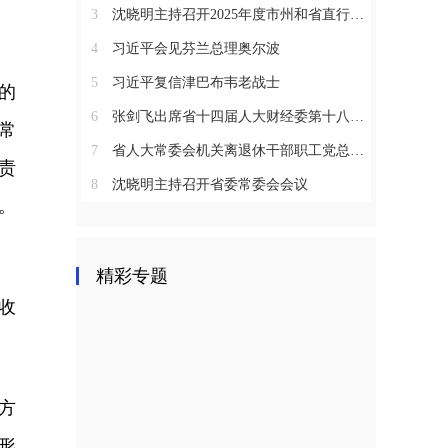
3
沈晓明主持召开2025年度市州和省直行业系统党（工）委书记抓基层党建工作述职评议会议
4
习近平会见芬兰总理奥尔波
5
习近平复信津巴布韦老战士
的
6
张剑飞出席省十四届人大财经委第十八次全体会议
常
7
省人大常委会机关离退休干部职工党总支召开2025年度总结表彰大会
责
8
沈晓明主持召开省委常委会会议
。
精彩专题
收
方
形