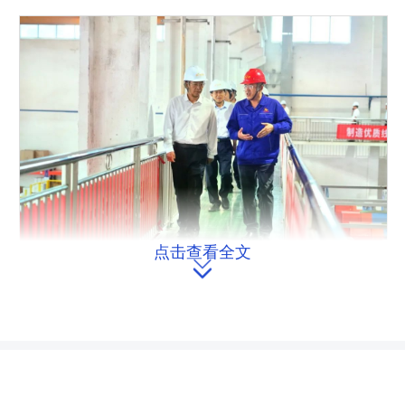
点击查看全文

执法检查组在湘潭开展调研。
执法检查组深入株洲市天元区、醴
陵市及湘潭高新区有关企业、部门，检