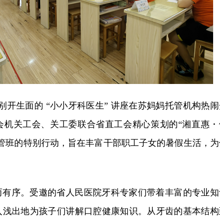
场别开生面的 “小小牙科医生” 讲座在苏妈妈托管机构热闹
会机关工会、关工委联合省直工会精心策划的“湘直惠・
托管班的特别行动，旨在丰富干部职工子女的暑假生活，为
。
而有序。受邀的省人民医院牙科专家们带着丰富的专业知
入浅出地为孩子们讲解口腔健康知识。从牙齿的基本结构