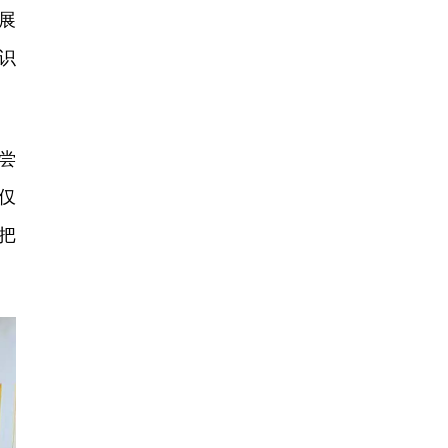
展
识
尝
仅
把