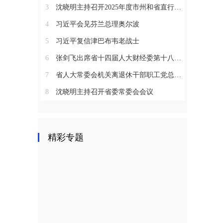
3
沈晓明主持召开2025年度市州和省直行业系统党（工）委书记抓基层党建工作述职评议会议
4
习近平会见芬兰总理奥尔波
5
习近平复信津巴布韦老战士
6
张剑飞出席省十四届人大财经委第十八次全体会议
7
省人大常委会机关离退休干部职工党总支召开2025年度总结表彰大会
8
沈晓明主持召开省委常委会会议
精彩专题