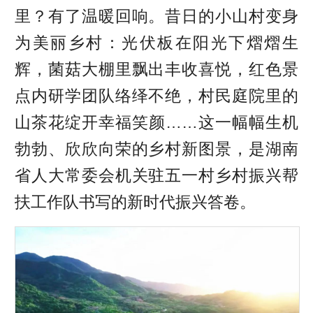
里？有了温暖回响。昔日的小山村变身
为美丽乡村：光伏板在阳光下熠熠生
辉，菌菇大棚里飘出丰收喜悦，红色景
点内研学团队络绎不绝，村民庭院里的
山茶花绽开幸福笑颜……这一幅幅生机
勃勃、欣欣向荣的乡村新图景，是湖南
省人大常委会机关驻五一村乡村振兴帮
扶工作队书写的新时代振兴答卷。