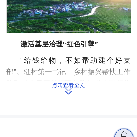
激活基层治理
“
红色引擎
”
“给钱给物，不如帮助建个好支
部”
。驻村第一书记、乡村振兴帮扶工作
队队长康果平带领工作队将党建引领作
点击查看全文

为破题关键。工作队立足农村党员实
际，将党员致富能手转化为基层治理骨
干，通过“主题党日”“屋场夜话”“积分超
市”等载体，让老党员化身政策宣讲员，
