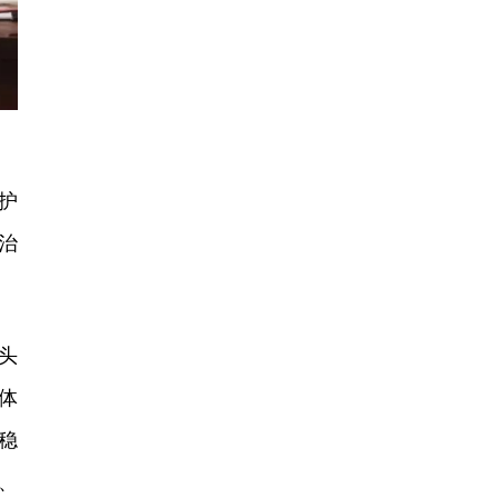
护
治
。
头
体
稳
、