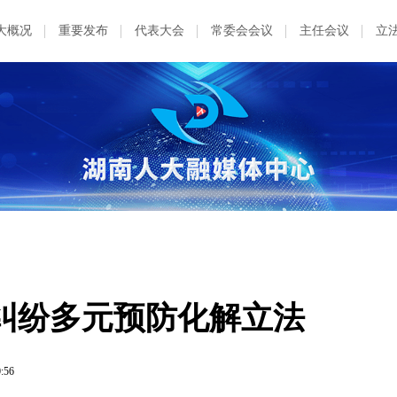
大概况
重要发布
代表大会
常委会会议
主任会议
立
纠纷多元预防化解立法
0:56