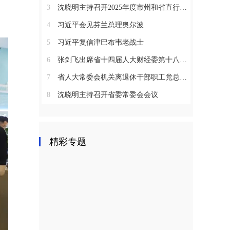
3
沈晓明主持召开2025年度市州和省直行业系统党（工）委书记抓基层党建工作述职评议会议
4
习近平会见芬兰总理奥尔波
5
习近平复信津巴布韦老战士
6
张剑飞出席省十四届人大财经委第十八次全体会议
7
省人大常委会机关离退休干部职工党总支召开2025年度总结表彰大会
8
沈晓明主持召开省委常委会会议
精彩专题