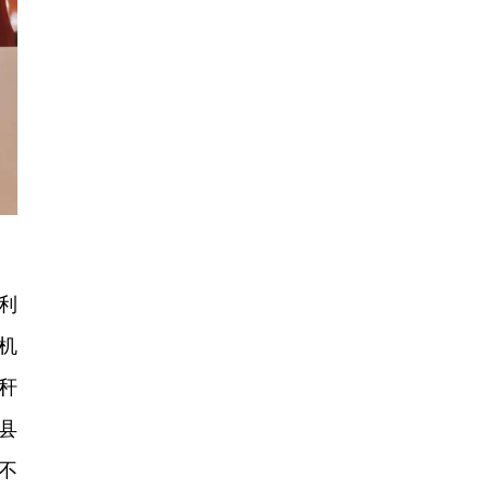
利
机
秆
县
不