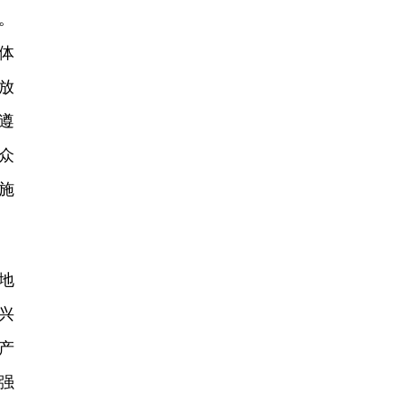
。
体
放
遵
众
施
地
兴
产
强