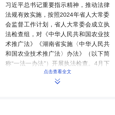
习近平总书记重要指示精神，推动法律
法规有效实施，按照2024年省人大常委
会监督工作计划，省人大常委会成立执
法检查组，对《中华人民共和国农业技
术推广法》《湖南省实施〈中华人民共
和国农业技术推广法〉
办法
》（以下简
称“一法一办法”）开展执法检查。4月下
点击查看全文
旬，听取了省政府及有关部门情况汇

报；5月至6月，赴岳阳、湘潭、邵阳、
怀化等4市开展实地检查，委托株洲、衡
阳、张家界、郴州、湘西州等5个市州人
大常委会在本行政区域内开展同步检