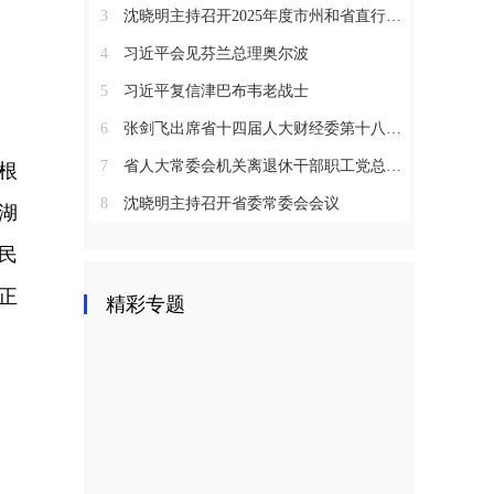
3
沈晓明主持召开2025年度市州和省直行业系统党（工）委书记抓基层党建工作述职评议会议
4
习近平会见芬兰总理奥尔波
5
习近平复信津巴布韦老战士
6
张剑飞出席省十四届人大财经委第十八次全体会议
7
省人大常委会机关离退休干部职工党总支召开2025年度总结表彰大会
根
8
沈晓明主持召开省委常委会会议
湖
民
正
精彩专题