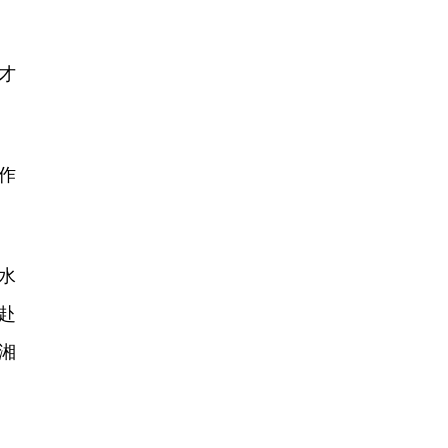
才
作
水
赴
湘