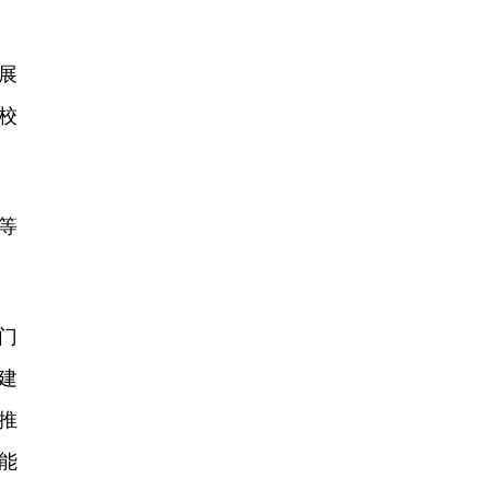
展
校
等
门
建
推
能