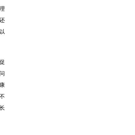
理
还
以
促
问
康
不
长