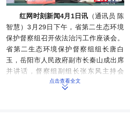
红网时刻新闻4月1日讯
（通讯员 陈
智慧）3月29日下午，省第二生态环境
保护督察组召开依法治污工作座谈会。
省第二生态环境保护督察组组长唐白
玉，岳阳市人民政府副市长秦山成出席
并讲话，督察组副组长张东风主持会
点击查看全文
议。省督查组成员，相关市直单位负责

人和部分省人大代表参加会议。
会上，市环保局、市住建局、市农
业农村局等11家市直有关部门就生态环