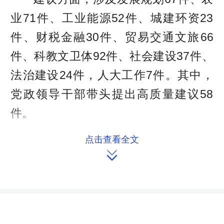
业71件、工业能源52件、城建环资23
件、财税金融30件、贸易交通文旅66
件、科教文卫体92件、社会建设37件、
法治建设24件，人大工作7件。其中，
党政领导干部带头提出高质量建议58
件。
“湖南代表团117名全国人大代表以
点击查看全文

饱满的履职热情和强烈的责任担当，扛
牢为民之责，提交的议案建议都是在前
期深入调研的基础上形成的。”杨志勇表
示，代表议案建议着眼国家大局、立足