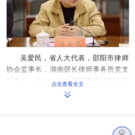
吴爱民，省人大代表，邵阳市律师
协会监事长，湖南邵长律师事务所党支
部书记、主任，结合本职工作倾听人民
点击查看全文
心声，以强有力的监督回应群众关切、

促进湖南法治建设，获评“湖南省优秀律
师”。
为酒店就业人员发声，让酒店依法
