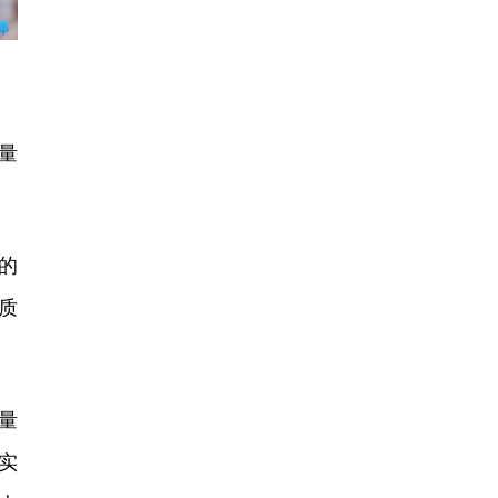
量
的
质
量
实