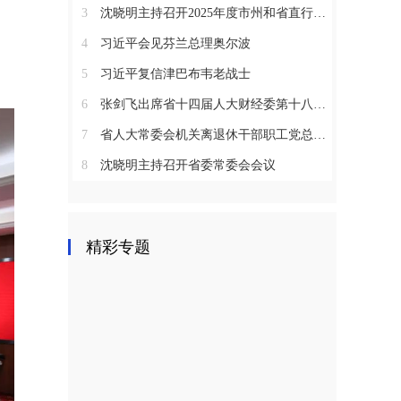
3
沈晓明主持召开2025年度市州和省直行业系统党（工）委书记抓基层党建工作述职评议会议
4
习近平会见芬兰总理奥尔波
5
习近平复信津巴布韦老战士
6
张剑飞出席省十四届人大财经委第十八次全体会议
7
省人大常委会机关离退休干部职工党总支召开2025年度总结表彰大会
8
沈晓明主持召开省委常委会会议
精彩专题