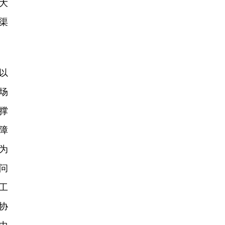
大
渠
以
场
撑
障
为
问
工
协