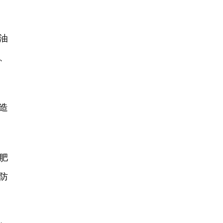
油
、
造
肥
防