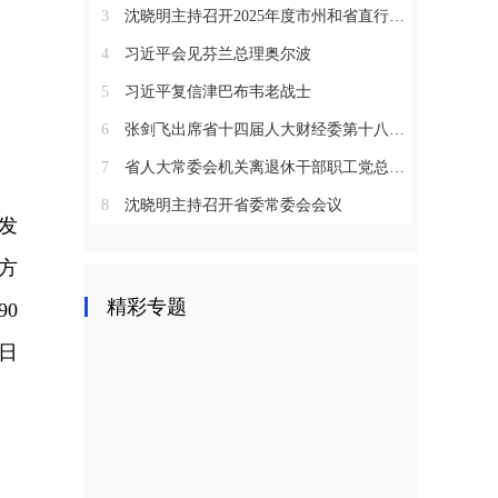
3
沈晓明主持召开2025年度市州和省直行业系统党（工）委书记抓基层党建工作述职评议会议
4
习近平会见芬兰总理奥尔波
5
习近平复信津巴布韦老战士
6
张剑飞出席省十四届人大财经委第十八次全体会议
7
省人大常委会机关离退休干部职工党总支召开2025年度总结表彰大会
8
沈晓明主持召开省委常委会会议
发
方
精彩专题
0
止日