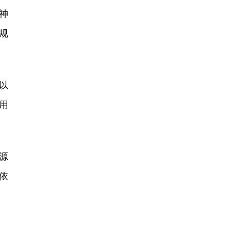
神
规
以
用
源
依
。