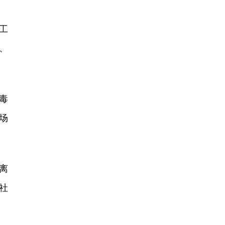
工
、
毒
场
离
社