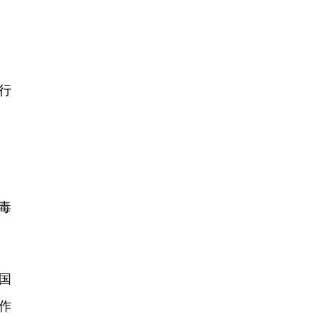
行
毒
国
作