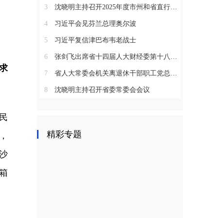
3
沈晓明主持召开2025年度市州和省直行业系统党（工）委书记抓基层党建工作述职评议会议
4
习近平会见芬兰总理奥尔波
5
习近平复信津巴布韦老战士
6
张剑飞出席省十四届人大财经委第十八次全体会议
求
7
省人大常委会机关离退休干部职工党总支召开2025年度总结表彰大会
8
沈晓明主持召开省委常委会会议
民
精彩专题
，
沙
箱