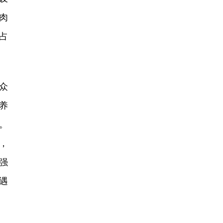
肉
占
众
养
。
，
强
遇