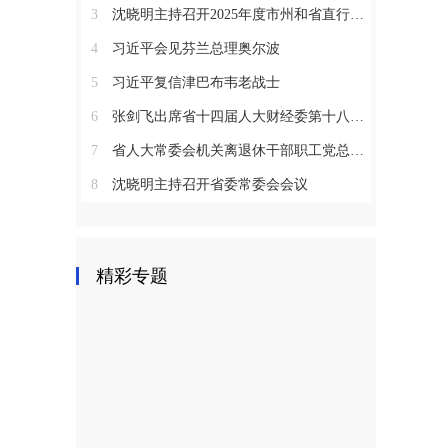
3
沈晓明主持召开2025年度市州和省直行业系统党（工）委书记抓基层党建工作述职评议会议
4
习近平会见芬兰总理奥尔波
5
习近平复信津巴布韦老战士
6
张剑飞出席省十四届人大财经委第十八次全体会议
7
省人大常委会机关离退休干部职工党总支召开2025年度总结表彰大会
8
沈晓明主持召开省委常委会会议
精彩专题