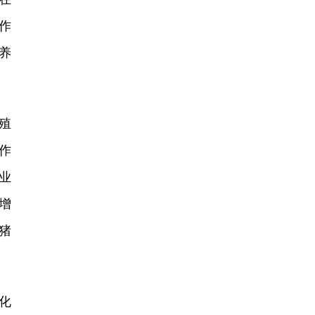
作
养
殖
作
业
增
猪
化