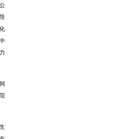
公
导
化
中
力
饲
院
生
在