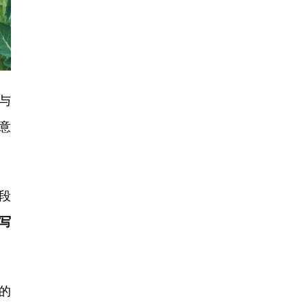
与
意
段
写
的