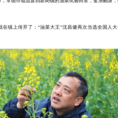
节，常德市临澧县四新岗镇的油菜试验田里，金浪翻滚，
就在镇上传开了：“油菜大王”沈昌健再次当选全国人大