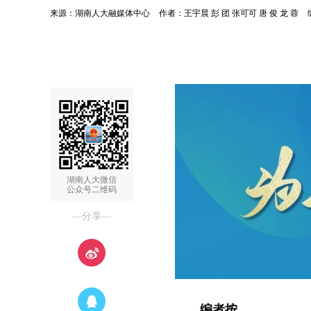
来源：湖南人大融媒体中心
作者：王宇晨 彭 团 张可可 唐 俊 龙 蓉
湖南人大微信
公众号二维码
—分享—
编者按