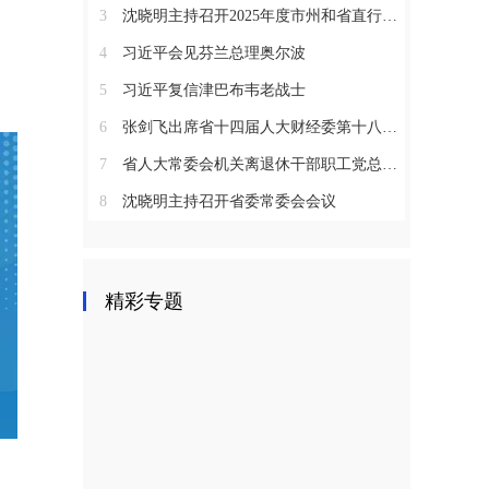
3
沈晓明主持召开2025年度市州和省直行业系统党（工）委书记抓基层党建工作述职评议会议
4
习近平会见芬兰总理奥尔波
5
习近平复信津巴布韦老战士
6
张剑飞出席省十四届人大财经委第十八次全体会议
7
省人大常委会机关离退休干部职工党总支召开2025年度总结表彰大会
8
沈晓明主持召开省委常委会会议
精彩专题