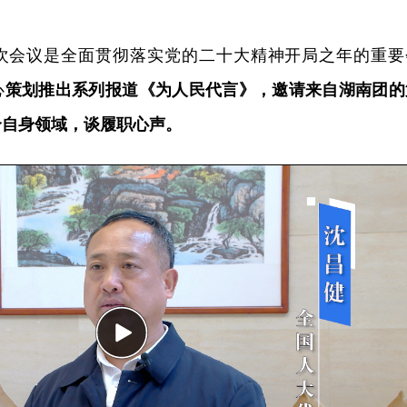
次会议是全面贯彻落实党的二十大精神开局之年的重要
心
策划推出系列报道《为人民代言》，邀请来自湖南团的
合自身领域，谈履职心声。
P
l